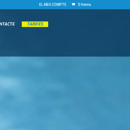
EL MEU COMPTE
0 Items
ONTACTE
__
TARIFES
__