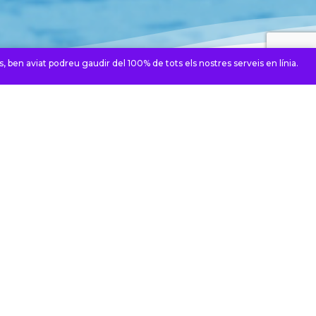
, ben aviat podreu gaudir del 100% de tots els nostres serveis en línia.
 ambient agradable i familiar
ofessionalitat
500 m² d’instal·lacions modernes i
nicament avançades complementades amb
a àmplia zona d’aigües. Un ventall
ctivitats per posar-se en forma i gaudir de
sport. Un grup de professionals capaços
tendre les necessitats de cada soci amb un