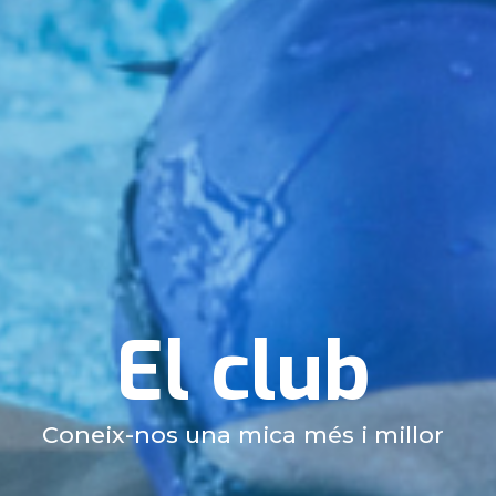
El club
Coneix-nos una mica més i millor