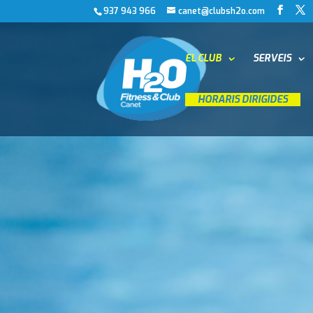
937 943 966
canet@clubsh2o.com
EL CLUB
SERVEIS
__
HORARIS DIRIGIDES
__