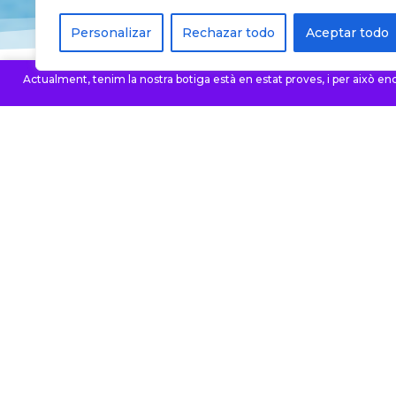
Personalizar
Rechazar todo
Aceptar todo
Actualment, tenim la nostra botiga està en estat proves, i per això enc
La nostra filosofia es basa 