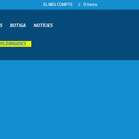
EL MEU COMPTE
0 Items
S
BOTIGA
NOTÍCIES
S DIRIGIDES
__