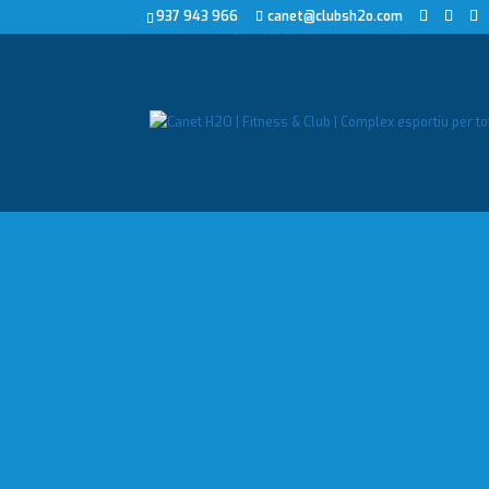
937 943 966
canet@clubsh2o.com