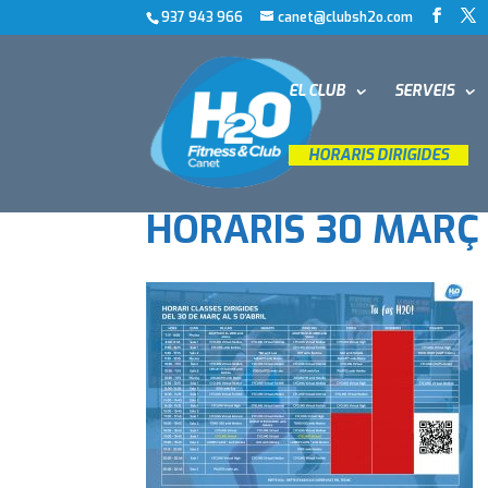
937 943 966
canet@clubsh2o.com
EL CLUB
SERVEIS
__
HORARIS DIRIGIDES
__
HORARIS 30 MARÇ 