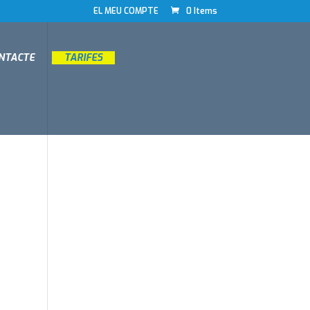
EL MEU COMPTE
0 Items
ONTACTE
__
TARIFES
__