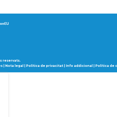
ionEU
s reservats.
s |
Nota legal
|
Política de privacitat
|
Info addicional
|
Política de 