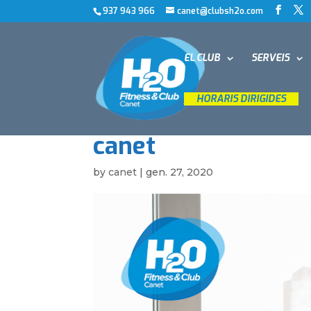
937 943 966
canet@clubsh2o.com
EL CLUB
SERVEIS
__
HORARIS DIRIGIDES
__
canet
by
canet
|
gen. 27, 2020