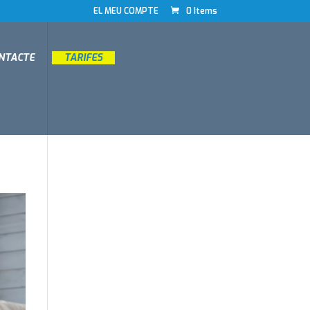
EL MEU COMPTE
0 Items
ONTACTE
__
TARIFES
__