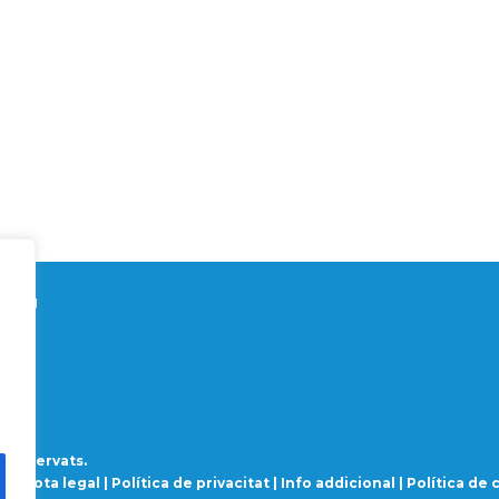
ionEU
s reservats.
s |
Nota legal
|
Política de privacitat
|
Info addicional
|
Política de 