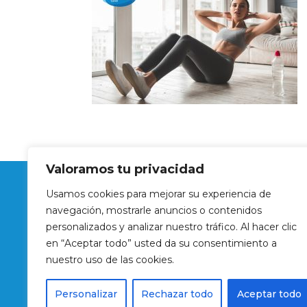
Valoramos tu privacidad
Financiado por la Unión Europea – NextGenerat
Usamos cookies para mejorar su experiencia de
navegación, mostrarle anuncios o contenidos
personalizados y analizar nuestro tráfico. Al hacer clic
en “Aceptar todo” usted da su consentimiento a
nuestro uso de las cookies.
©Copyright by H2O Sports Canet. Tots els dret
Personalizar
Rechazar todo
Aceptar todo
Powered by
Media Needs
. info@medianeeds.e