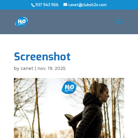
937 943 966
canet@clubsh2o.com
Screenshot
by
canet
|
nov. 19, 2025