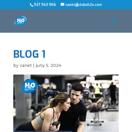
937 943 966
canet@clubsh2o.com
BLOG 1
by
canet
|
juny 5, 2024