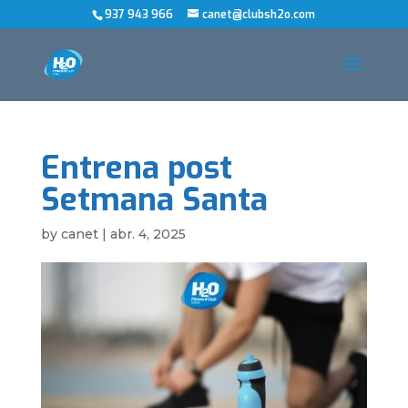
937 943 966
canet@clubsh2o.com
Entrena post
Setmana Santa
by
canet
|
abr. 4, 2025