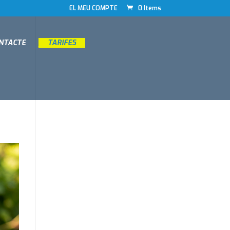
EL MEU COMPTE
0 Items
ONTACTE
__
TARIFES
__