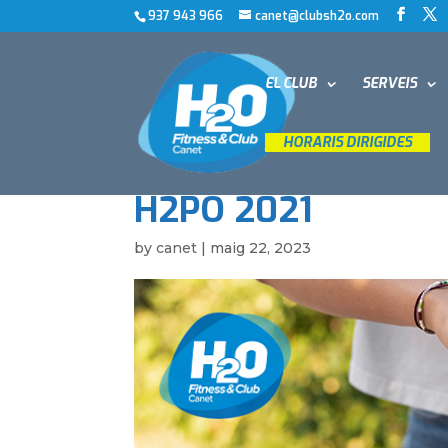
937 943 966
canet@clubsh2o.com
EL CLUB
SERVEIS
__
HORARIS DIRIGIDES
__
H2PO 2021
by
canet
|
maig 22, 2023