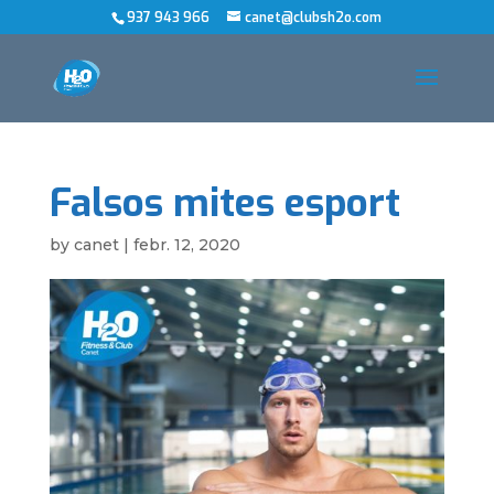
937 943 966
canet@clubsh2o.com
Falsos mites esport
by
canet
|
febr. 12, 2020