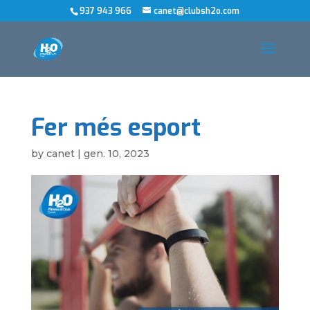
937 943 966
canet@clubsh2o.com
Fer més esport
by
canet
|
gen. 10, 2023