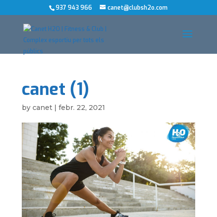
937 943 966
canet@clubsh2o.com
canet (1)
by
canet
|
febr. 22, 2021