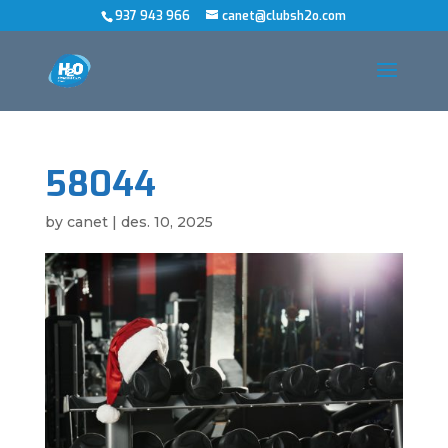
937 943 966
canet@clubsh2o.com
58044
by
canet
|
des. 10, 2025