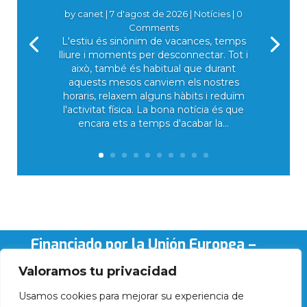
by
canet
|
7 d'agost de 2026
|
Notícies
| 0
Comments
L'estiu és sinònim de vacances, temps
lliure i moments per desconnectar. Tot i
això, també és habitual que durant
aquests mesos canviem els nostres
horaris, relaxem alguns hàbits i reduïm
l'activitat física. La bona notícia és que
encara ets a temps d'acabar la...
Financiado por la Unión Europea –
NextGenerationEU
Valoramos tu privacidad
Usamos cookies para mejorar su experiencia de