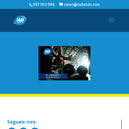
937 943 966
canet@clubsh2o.com
Segueix-nos: