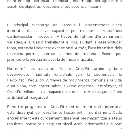
d’entrenadors certificats i dedicats, estem aquí per ajudar-te a
assolir els objectius i descobrir el teu potencial màxim.
El principal avantatge del CrossFit i l’entrenament d’alta
intensitat és la seva capacitat per millorar la resistència
cardiovascular i muscular. A través de rutines d’entrenament
variades, el CrossFit treballa tot el cos, ajudant a desenvolupar
força, potencia i velocitat excepcional. A més, l’alta intensitat dels
exercicis permet cremar calories de manera eficient per
promoure la pèrdua de pes i la definició muscular.
No només es tracta de físic; el CrossFit també ajuda a
desenvolupar habilitats funcionals com la coordinació, la
flexibilitat i l’equilibri. A través de moviments comuns a la vida
quotidiana, com córrer saltar, aixecar objectes i empènyer, el
CrossFit millora la teva capacitat de dur a terme tasques diàries
amb facilitat i seguretat.
El nostre programa de CrossFit i entrenament d’alta intensitat
està dissenyat per desafiar-te físicament i mentalment. Cada
entrenament està curosament dissenyat per maximitzar els teus
resultats i portar-te al següent nivell. Amb l’orientació i el suport