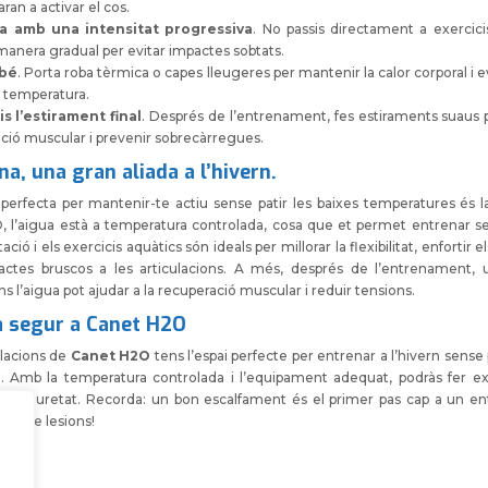
ran a activar el cos.
 amb una intensitat progressiva
. No passis directament a exercici
manera gradual per evitar impactes sobtats.
 bé
. Porta roba tèrmica o capes lleugeres per mantenir la calor corporal i e
 temperatura.
is l’estirament final
. Després de l’entrenament, fes estiraments suaus p
ació muscular i prevenir sobrecàrregues.
na, una gran aliada a l’hivern.
perfecta per mantenir-te actiu sense patir les baixes temperatures és la
 l’aigua està a temperatura controlada, cosa que et permet entrenar s
tació i els exercicis aquàtics són ideals per millorar la flexibilitat, enfortir e
actes bruscos a les articulacions. A més, després de l’entrenament,
ns l’aigua pot ajudar a la recuperació muscular i reduir tensions.
a segur a Canet H2O
l·lacions de
Canet H2O
tens l’espai perfecte per entrenar a l’hivern sense
d. Amb la temperatura controlada i l’equipament adequat, podràs fer e
i seguretat. Recorda: un bon escalfament és el primer pas cap a un 
liure de lesions!