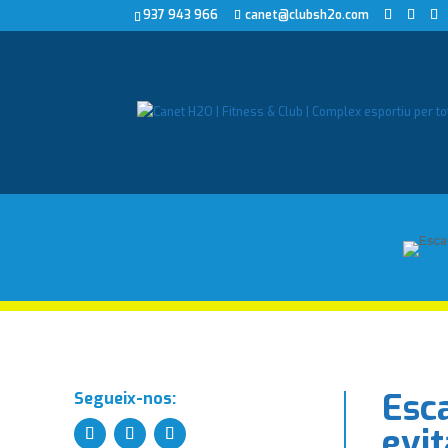
937 943 966
canet@clubsh2o.com
Esca
Segueix-nos:
evit