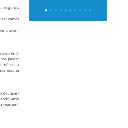
s exigents;
vitar canvis
er afavorir
 piscina. A
ense passar
ls músculs i
 una estona
 preocupar-
xercici amb
entrenament