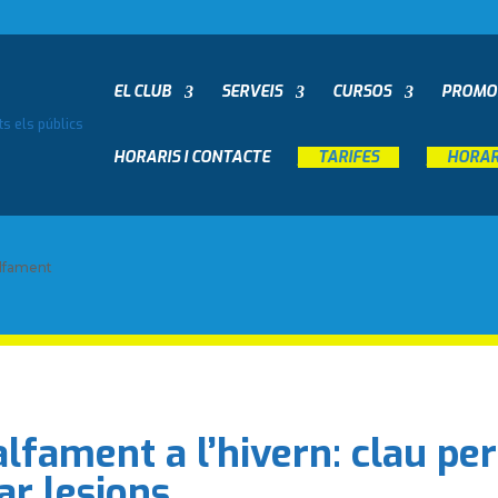
EL CLUB
SERVEIS
CURSOS
PROMO
HORARIS I CONTACTE
__
TARIFES
__
__
HORARI
lfament a l’hivern: clau per
ar lesions