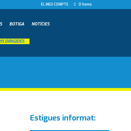
EL MEU COMPTE
0 Items
S
BOTIGA
NOTÍCIES
S DIRIGIDES
__
Estigues informat: