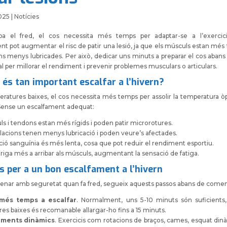
2025
|
Notícies
ba el fred, el cos necessita més temps per adaptar-se a l’exercici.
nt pot augmentar el risc de patir una lesió, ja que els músculs estan més 
ons menys lubricades. Per això, dedicar uns minuts a preparar el cos abans
l per millorar el rendiment i prevenir problemes musculars o articulars.
 és tan important escalfar a l’hivern?
atures baixes, el cos necessita més temps per assolir la temperatura ò
. Sense un escalfament adequat:
ls i tendons estan més rígids i poden patir microrotures.
culacions tenen menys lubricació i poden veure’s afectades.
ació sanguínia és més lenta, cosa que pot reduir el rendiment esportiu.
triga més a arribar als músculs, augmentant la sensació de fatiga.
s per a un bon escalfament a l’hivern
trenar amb seguretat quan fa fred, segueix aquests passos abans de comen
més temps a escalfar
. Normalment, uns 5-10 minuts són suficients
es baixes és recomanable allargar-ho fins a 15 minuts.
iments dinàmics
. Exercicis com rotacions de braços, cames, esquat dinàm