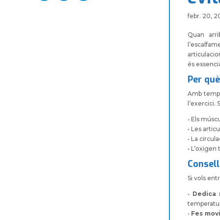
febr. 20, 
Quan arri
l’escalfame
articulaci
és essencia
Per què
Amb temper
l’exercici
• Els múscu
• Les arti
• La circul
• L’oxigen 
Consell
Si vols en
•
Dedica 
temperatur
•
Fes mov