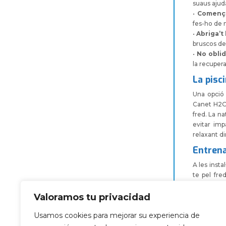
suaus ajuda
•
Comença
fes-ho de 
•
Abriga’t
bruscos de
•
No oblid
la recuper
La pisci
Una opció 
Canet H2O,
fred. La na
evitar imp
relaxant di
Entren
A les insta
te pel fre
comoditat 
eficient i l
Valoramos tu privacidad
Usamos cookies para mejorar su experiencia de