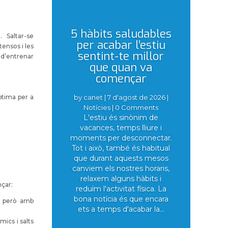
5 hàbits saludables
 Saltar-se
per acabar l’estiu
tensos i les
sentint-te millor
 d’entrenar
que quan va
començar
by
canet
|
7 d'agost de 2026
|
ptima per a
Notícies
| 0 Comments
L'estiu és sinònim de
vacances, temps lliure i
moments per desconnectar.
Tot i això, també és habitual
que durant aquests mesos
canviem els nostres horaris,
relaxem alguns hàbits i
çar:
reduïm l'activitat física. La
bona notícia és que encara
, però amb
ets a temps d'acabar la...
ics i salts