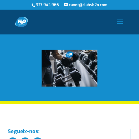
937 943 966
canet@clubsh2o.com
Segueix-nos: