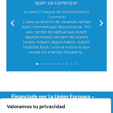
quan va començar
by
canet
|
7 d'agost de 2026
|
Notícies
| 0
Comments
L'estiu és sinònim de vacances, temps
lliure i moments per desconnectar. Tot i
això, també és habitual que durant
aquests mesos canviem els nostres
horaris, relaxem alguns hàbits i reduïm
l'activitat física. La bona notícia és que
encara ets a temps d'acabar la...
Financiado por la Unión Europea –
NextGenerationEU
Valoramos tu privacidad