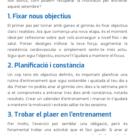
Així doncs, com podem recuperar la motivació per entrenar
aquest setembre?
1. Fixar nous objectius
El primer pas per tornar amb ganes al gimnàs és fixar objectius
clars i realistes. Ara que comença una nova etapa, és el moment
ideal per reflexionar sobre què vols aconseguir a nivell físic i de
salut. Potser desitges millorar la teva força, augmentar la
resistència cardiovascular o simplement sentir-te més actiu.
Sigui quin sigui l’objectiu, escriure’l t’ajudarà a mantenir el focus.
2. Planificació i constància
Un cop tens els objectius definits, és important planificar una
rutina d’entrenament que sigui sostenible i ajustada al teu dia a
dia. Potser no podràs anar al gimnàs cinc dies a la setmana, però
si et compromets a entrenar tres dies amb constància, notaràs
resultats. Crear un calendari d’entrenament i marcar-lo t’ajudarà
a mantenir la motivació i evitaràs saltar-te les sessions.
3. Trobar el plaer en l’entrenament
Per molts, l’exercici pot semblar una obligació, però és
fonamental trobar una activitat que et faci gaudir. Si anar al