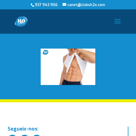
937 943 966
canet@clubsh2o.com
Segueix-nos: