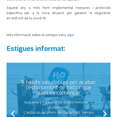
Aquest any a més hem implementat mesures i protocols
específics per a la nova situació per garantir la seguretat
en enfront de la covid-19.
Més informació sobre el campus estiu
aquí
Estigues informat:
5 hàbits saludables per acabar
l’estiu sentint-te millor que
quan va començar
by
canet
|
7 d'agost de 2026
|
Notícies
| 0
Comments
L'estiu és sinònim de vacances, temps