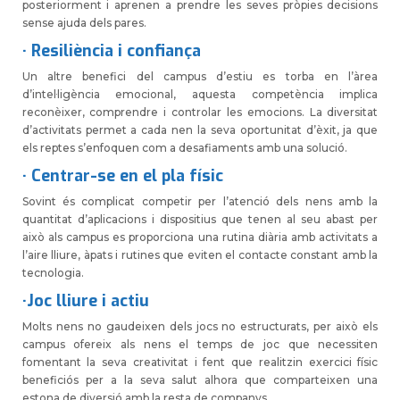
posteriorment i aprenen a prendre les seves pròpies decisions
sense ajuda dels pares.
· Resiliència i confiança
Un altre benefici del campus d’estiu es torba en l’àrea
d’intel·ligència emocional, aquesta competència implica
reconèixer, comprendre i controlar les emocions. La diversitat
d’activitats permet a cada nen la seva oportunitat d’èxit, ja que
els reptes s’enfoquen com a desafiaments amb una solució.
· Centrar-se en el pla físic
Sovint és complicat competir per l’atenció dels nens amb la
quantitat d’aplicacions i dispositius que tenen al seu abast per
això als campus es proporciona una rutina diària amb activitats a
l’aire lliure, àpats i rutines que eviten el contacte constant amb la
tecnologia.
·Joc
lliure i actiu
Molts nens no gaudeixen dels jocs no estructurats, per això els
campus ofereix als nens el temps de joc que necessiten
fomentant la seva creativitat i fent que realitzin exercici físic
beneficiós per a la seva salut alhora que comparteixen una
estona de diversió amb la resta de companys.