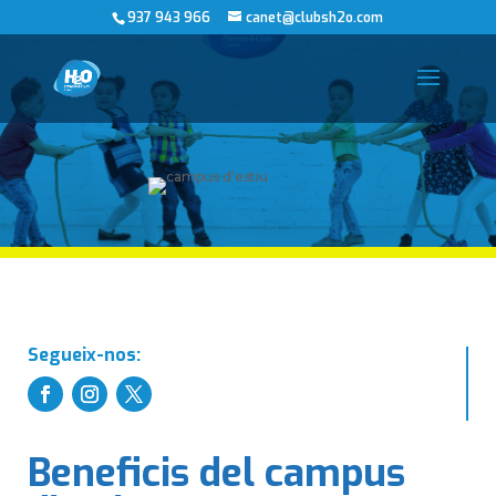
937 943 966
canet@clubsh2o.com
Segueix-nos:
Beneficis del campus