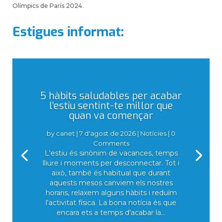
Olímpics de París 2024.
Estigues informat:
5 hàbits saludables per acabar
l’estiu sentint-te millor que
quan va començar
by
canet
|
7 d'agost de 2026
|
Notícies
| 0
Comments
L'estiu és sinònim de vacances, temps
lliure i moments per desconnectar. Tot i
això, també és habitual que durant
aquests mesos canviem els nostres
horaris, relaxem alguns hàbits i reduïm
l'activitat física. La bona notícia és que
encara ets a temps d'acabar la...