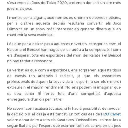
s’estrenen als Jocs de
Tokio
2020, pretenen donar-li un aire més
juvenil als jocs.
I mentre per a alguns, això només és sinònim de bones notícies,
per a d’altres aquesta decisió resultaria convertir els Jocs
Olímpics en un show més interessat
en
generar diners que en
mantenir la seva escènica.
I és que per a deixar pas a aquestes novetats, categories com el
Karate o el Beisbol han hagut de dir adéu a la competició. I com
era d’esperar, tots els esportistes del món del Karate i el Beisbol
no han tardat a respondre.
La veritat és que com a esportistes, ens sorprenen aquests tipus
de canvis tan arbitraris i radicals, ja que els esportistes
professionals dediquen la seva vida a l’esport i a ser els millors i
extreure’n el màxim rendiment. No ens podem ni imaginar que
al
es deu sentir
fer-te fora d’una competició d’aquesta
envergadura d’un dia per l’altre.
No sabem com acabarà tot això, si hi haurà possibilitat de revocar
la decisió o si el cas ja està tancat. En tot cas des de
H2O Canet
volem donar ànim a tots els Karatekes i
Beisbolistes
i animar-los a
seguir lluitant per l’esport que estimen tot i els canvis en els jocs