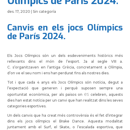
Olímpics de París 2024.
des. 17, 2020
|
Sin categoría
Canvis en els jocs Olímpics
de París 2024.
Els Jocs Olímpics són un dels esdeveniments històrics més
rellevants dins el món de l’esport. Ja al segle
VIII a.
C.
s’organitzaven en l’antiga Grècia, concretament a Olímpia,
d’on ve el seu nom i ens han perdurat fins als nostres dies.
Tot i que cada
4
anys els Jocs Olímpics són notícia, degut a
l’expectació que generen i perquè suposen sempre una
es
oportunitat econòmica, per als països on
celebren, aquests
dies han estat notícia per un canvi que han realitzat dins les seves
categories esportives.
Un dels canvis que ha creat més controvèrsia és el fet d’integrar
dins els jocs olímpics el
Brake
Dance
. Aquesta modalitat
juntament amb el Surf, el
Skate
, o l’escalada esportiva, que