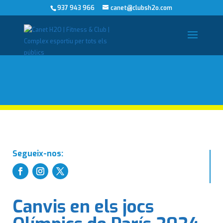
937 943 966
canet@clubsh2o.com
Segueix-nos:
Canvis en els jocs