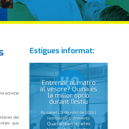
s
Estigues informat:
Entrenar al matí o
al vespre? Quina és
na activitat
la millor opció
durant l’estiu
by
canet
|
21 de juliol de 2026
|
ntàries del
Notícies
| 0 Comments
vitats que
Quan arriben les altes