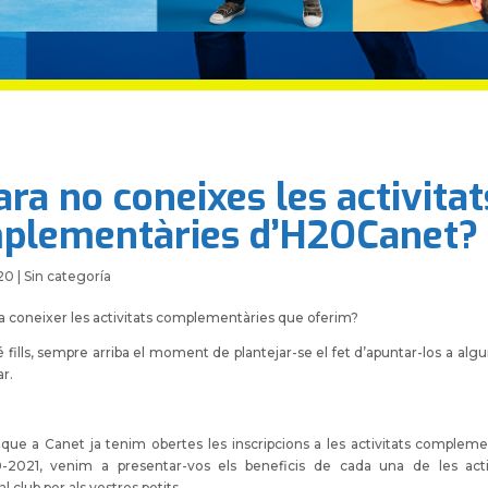
ra no coneixes les activitat
plementàries d’H2OCanet?
20
|
Sin categoría
a coneixer les activitats complementàries que oferim?
fills, sempre arriba el moment de plantejar-se el fet d’apuntar-los a algu
r.
 que a Canet ja tenim obertes les inscripcions a les activitats compleme
-2021, venim a presentar-vos els beneficis de cada una de les acti
 club per als vostres petits.