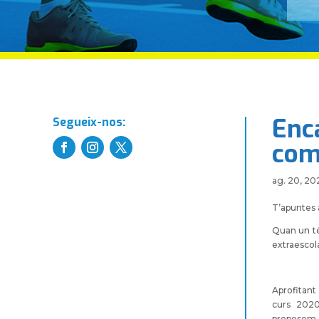
Enca
Segueix-nos:
com
ag. 20, 20
T’apuntes 
Quan un té 
extraescola
Aprofitant
curs 2020
proposem al