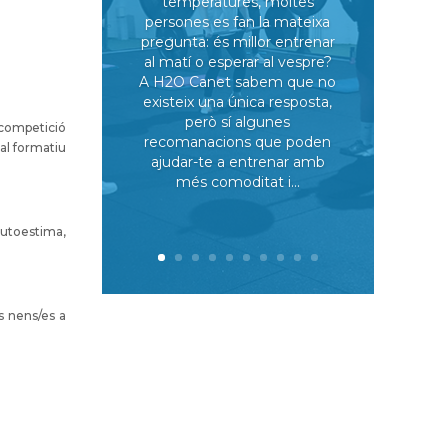
temperatures, moltes
persones es fan la mateixa
pregunta: és millor entrenar
al matí o esperar al vespre?
A H2O Canet sabem que no
existeix una única resposta,
però sí algunes
 competició
recomanacions que poden
ial formatiu
ajudar-te a entrenar amb
més comoditat i...
utoestima,
s nens/es a