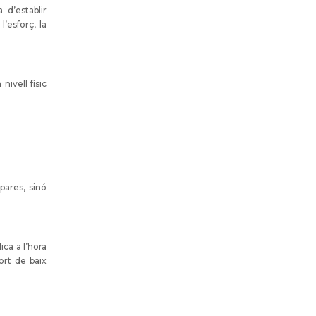
 d’establir
’esforç, la
nivell físic
pares, sinó
ca a l’hora
ort de baix