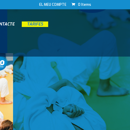
EL MEU COMPTE
0 Items
ONTACTE
__
TARIFES
__