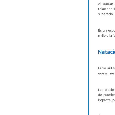
Al tractar
relacions 
superació i
És un espor
millora la 
Nataci
Familiarit
que a més 
La natació
de practic
impacte, pe