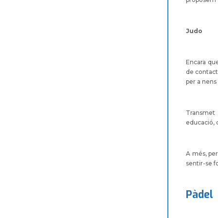
Judo
Encara que
de contacte
per a nens 
Transmet 
educació, c
A més, per
sentir-se f
Pàdel