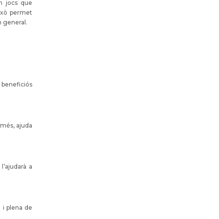
en jocs que
Això permet
n general.
t beneficiós
A més, ajuda
l’ajudarà a
a i plena de