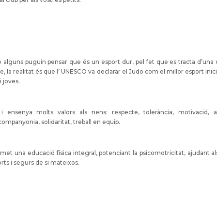
 alguns puguin pensar que és un esport dur, pel fet que es tracta d’una
, la realitat és que l’ UNESCO va declarar el Judo com el millor esport inic
i joves.
i ensenya molts valors als nens: respecte, tolerància, motivació, a
ompanyonia, solidaritat, treball en equip.
met una educació física integral, potenciant la psicomotricitat, ajudant al
orts i segurs de si mateixos.