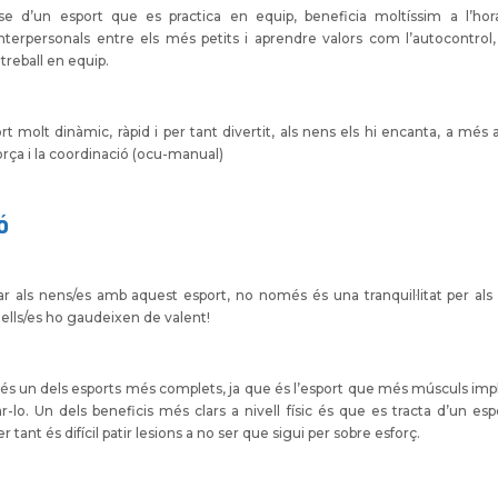
-se d’un esport que es practica en equip, beneficia moltíssim a l’hora
interpersonals entre els més petits i aprendre valors com l’autocontrol, l
 treball en equip.
t molt dinàmic, ràpid i per tant divertit, als nens els hi encanta, a més a 
força i la coordinació (ocu-manual)
ó
zar als nens/es amb aquest esport, no només és una tranquil·litat per als 
ells/es ho gaudeixen de valent!
 és un dels esports més complets, ja que és l’esport que més músculs impli
ar-lo. Un dels beneficis més clars a nivell físic és que es tracta d’un esp
r tant és difícil patir lesions a no ser que sigui per sobre esforç.