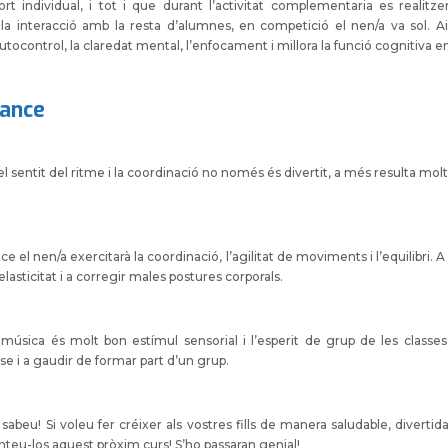
rt individual, i tot i que durant l’activitat complementaria es realitz
a interacció amb la resta d’alumnes, en competició el nen/a va sol. 
autocontrol, la claredat mental, l’enfocament i millora la funció cognitiva e
dance
l sentit del ritme i la coordinació no només és divertit, a més resulta mol
ce el nen/a exercitarà la coordinació, l’agilitat de moviments i l’equilibri. 
lasticitat i a corregir males postures corporals.
música és molt bon estímul sensorial i l’esperit de grup de les classes 
se i a gaudir de formar part d’un grup.
 sabeu! Si voleu fer créixer als vostres fills de manera saludable, divertid
nteu-los aquest pròxim curs! S’ho passaran genial!