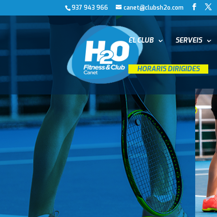
937 943 966
canet@clubsh2o.com
EL CLUB
SERVEIS
__
HORARIS DIRIGIDES
__