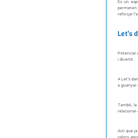
És un espo
permeten l
reforçar l’
Let’s 
Potenciar e
i divertit.
A Let’s dan
a guanyar e
També, la 
relacionar-
Així que ja
valors, apu